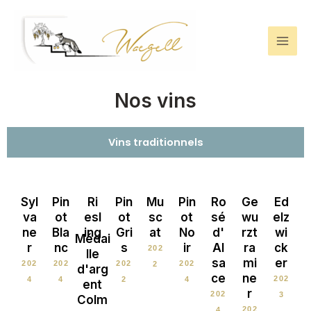
Aller
Mai
au
Men
contenu
Nos vins
Vins traditionnels
Syl
Pin
Ri
Pin
Mu
Pin
Ro
Ge
Ed
va
ot
esl
ot
sc
ot
sé
wu
elz
ne
Bla
ing
Gri
at
No
d'
rzt
wi
Médai
r
nc
s
ir
Al
ra
ck
202
lle
sa
mi
er
202
202
202
202
2
d'arg
ce
ne
202
4
4
2
4
ent
r
202
3
Colm
202
4